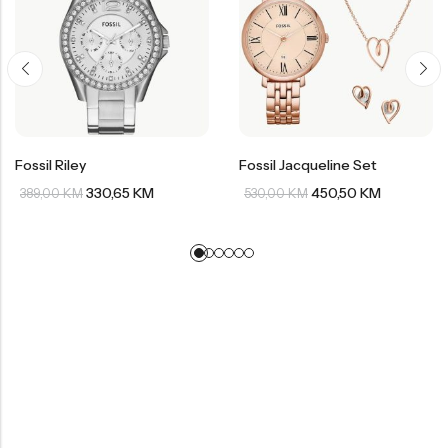
Fossil Riley
Fossil Jacqueline Set
330,65
KM
450,50
KM
389,00
KM
530,00
KM