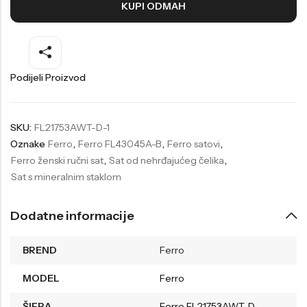
KUPI ODMAH
Welder
Wesse
Liu-Jo
Daisy Dixon
Mini Focus
Missguided
Podijeli Proizvod
Daniel Klein
Liu-Jo
Festina
Diesel
SKU:
FL21753AWT-D-1
Oznake
Ferro
,
Ferro FL43045A-B
,
Ferro satovi
,
UP!
Versus
Ferro ženski ručni sat
,
Sat od nehrđajućeg čelika
,
Wesse
Lotus
Sat s mineralnim staklom
Dodatne informacije
BREND
Ferro
MODEL
Ferro
ŠIFRA
Ferro FL21753AWT-D