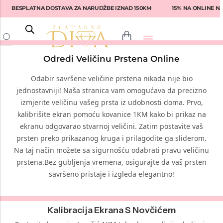
BESPLATNA DOSTAVA ZA NARUDŽBE IZNAD 150KM
15% NA ONLINE NA
Odredi Veličinu Prstena Online
Back
Back
Back
Back
Back
Odabir savršene veličine prstena nikada nije bio
Prstenje
Fossil
Fossil
Lotus
Ženske naočale
jednostavniji! Naša stranica vam omogućava da precizno
izmjerite veličinu vašeg prsta iz udobnosti doma. Prvo,
Narukvice
Tommy Hilfiger
Guess
Rebecca
Muške naočale
kalibrišite ekran pomoću kovanice 1KM kako bi prikaz na
Naušnice
Diesel
Tommy Hilfiger
Liu-Jo
Armani Exchange
ekranu odgovarao stvarnoj veličini. Zatim postavite vaš
prsten preko prikazanog kruga i prilagodite ga sliderom.
Privjesci
Armani
Michael Kors
Fossil
Emporio Armani
Na taj način možete sa sigurnošću odabrati pravu veličinu
Seiko
Versace
Swarovski
Dolce & Gabbana
prstena.Bez gubljenja vremena, osigurajte da vaš prsten
savršeno pristaje i izgleda elegantno!
Nautica
Armani
Daniel Klein
Michael Kors
Hugo Boss
Philipp Plein
Tommy Hilfiger
Ralph Lauren
Kalibracija Ekrana S Novčićem
Philipp Plein
Philipp Plein Sport
Brosway
Vogue