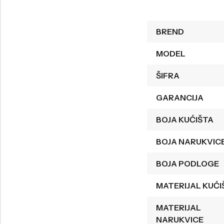
Welder
Wesse
BREND
Liu-Jo
Daisy Dixon
Mini Focus
Missguided
MODEL
Daniel Klein
Liu-Jo
ŠIFRA
Festina
Diesel
GARANCIJA
UP!
Versus
BOJA KUĆIŠTA
Wesse
Lotus
BOJA NARUKVIC
BOJA PODLOGE
MATERIJAL KUĆI
MATERIJAL
NARUKVICE