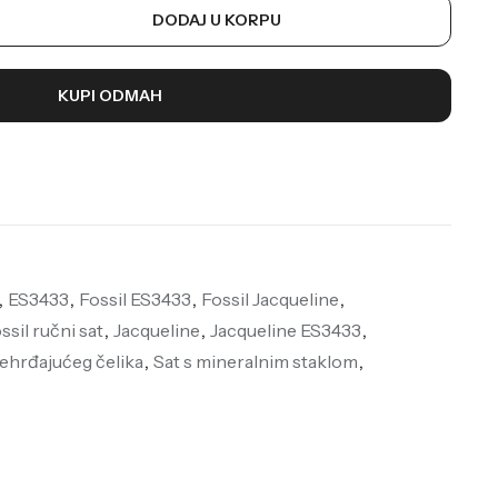
DODAJ U KORPU
KUPI ODMAH
,
ES3433
,
Fossil ES3433
,
Fossil Jacqueline
,
ssil ručni sat
,
Jacqueline
,
Jacqueline ES3433
,
nehrđajućeg čelika
,
Sat s mineralnim staklom
,