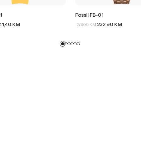
1
Fossil FB-01
41,40
KM
232,90
KM
274,00
KM