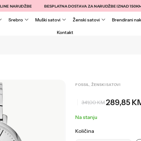
 NARUDŽBE
BESPLATNA DOSTAVA ZA NARUDŽBE IZNAD 150KM
Srebro
Muški satovi
Ženski satovi
Brendirani nak
Kontakt
,
FOSSIL
ŽENSKI SATOVI
289,85
K
341,00
KM
Na stanju
Količina