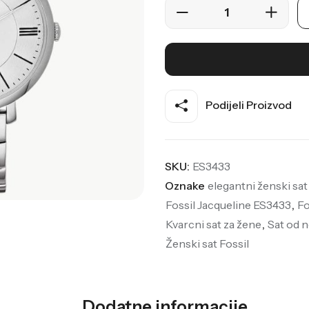
Podijeli Proizvod
SKU:
ES3433
Oznake
elegantni ženski sat
Fossil Jacqueline ES3433
,
Fo
Kvarcni sat za žene
,
Sat od 
Ženski sat Fossil
Dodatne informacije