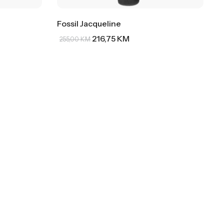
Fossil Jacqueline
216,75
KM
255,00
KM