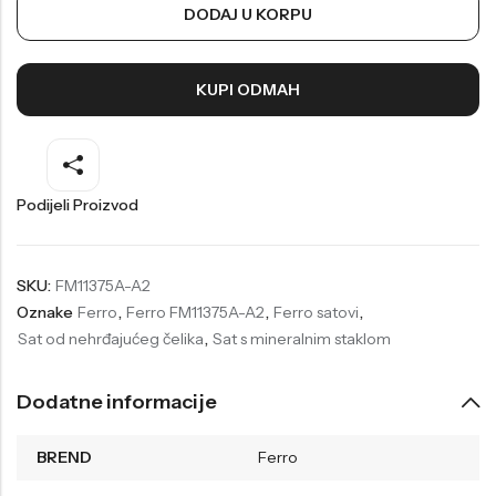
DODAJ U KORPU
Welder
Wesse
Liu-Jo
Daisy Dixon
KUPI ODMAH
Mini Focus
Missguided
Daniel Klein
Liu-Jo
Festina
Diesel
Podijeli Proizvod
UP!
Versus
Wesse
Lotus
SKU:
FM11375A-A2
Oznake
Ferro
,
Ferro FM11375A-A2
,
Ferro satovi
,
Sat od nehrđajućeg čelika
,
Sat s mineralnim staklom
Dodatne informacije
BREND
Ferro