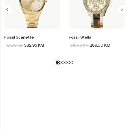
Fossil Scarlette
Fossil Stella
362,95
KM
289,00
KM
427,00
KM
340,00
KM