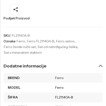
Welder
Wesse
Liu-Jo
Daisy Dixon
Podijeli Proizvod
Mini Focus
Missguided
Daniel Klein
Liu-Jo
SKU:
FL21140A-B
Oznake
Ferro
,
Ferro FL21140A-B
,
Ferro satovi
,
Festina
Diesel
Ferro ženski ručni sat
,
Sat od nehrđajućeg čelika
,
UP!
Versus
Sat s mineralnim staklom
Wesse
Lotus
Dodatne informacije
BREND
Ferro
MODEL
Ferro
ŠIFRA
FL21140A-B