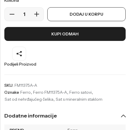
Količina
Welder
Wesse
DODAJ U KORPU
Liu-Jo
Daisy Dixon
Mini Focus
Missguided
KUPI ODMAH
Daniel Klein
Liu-Jo
Festina
Diesel
UP!
Versus
Podijeli Proizvod
Wesse
Lotus
SKU:
FM11375A-A
Oznake
Ferro
,
Ferro FM11375A-A
,
Ferro satovi
,
Sat od nehrđajućeg čelika
,
Sat s mineralnim staklom
Dodatne informacije