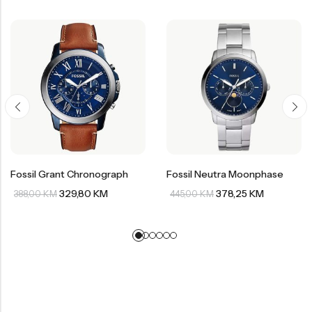
Fossil Grant Chronograph
Fossil Neutra Moonphase
329,80
KM
378,25
KM
388,00
KM
445,00
KM