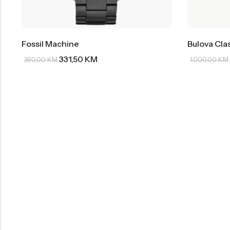
Fossil Machine
Bulova Cla
331,50
KM
390,00
KM
1.000,00
KM