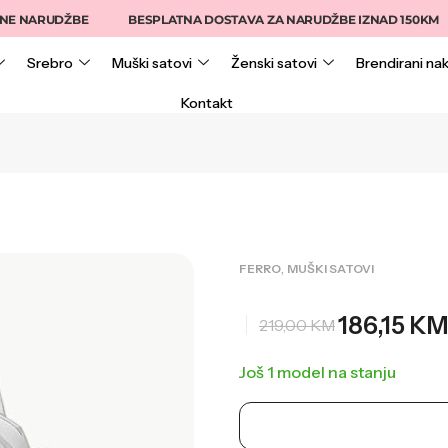
ARUDŽBE
BESPLATNA DOSTAVA ZA NARUDŽBE IZNAD 150KM
Srebro
Muški satovi
Ženski satovi
Brendirani nak
Kontakt
,
FERRO
MUŠKI SATOVI
186,15
KM
219,00
KM
Još 1 model na stanju