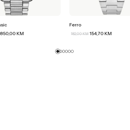
ssic
Ferro
850,00
KM
154,70
KM
182,00
KM