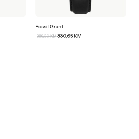
Fossil Grant
330,65
KM
389,00
KM