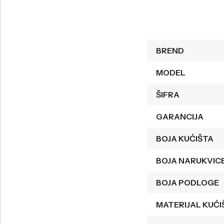
Welder
Wesse
Liu-Jo
Daisy Dixon
BREND
Mini Focus
Missguided
Daniel Klein
Liu-Jo
MODEL
Festina
Diesel
ŠIFRA
UP!
Versus
GARANCIJA
Wesse
Lotus
BOJA KUĆIŠTA
BOJA NARUKVIC
BOJA PODLOGE
MATERIJAL KUĆI