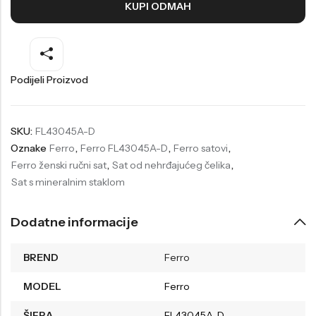
KUPI ODMAH
Welder
Wesse
Liu-Jo
Daisy Dixon
Mini Focus
Missguided
Podijeli Proizvod
Daniel Klein
Liu-Jo
Festina
Diesel
SKU:
FL43045A-D
Oznake
Ferro
,
Ferro FL43045A-D
,
Ferro satovi
,
UP!
Versus
Ferro ženski ručni sat
,
Sat od nehrđajućeg čelika
,
Wesse
Lotus
Sat s mineralnim staklom
Dodatne informacije
BREND
Ferro
MODEL
Ferro
ŠIFRA
FL43045A-D