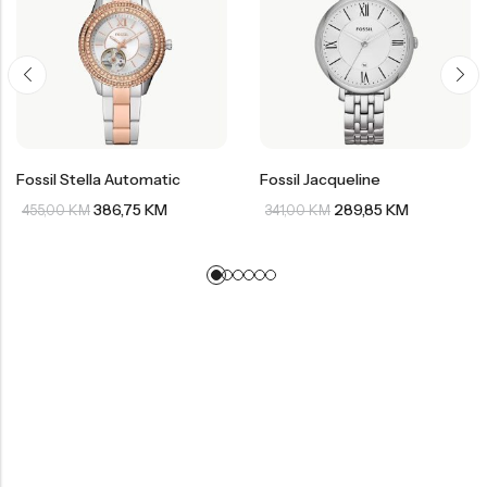
Fossil Stella Automatic
Fossil Jacqueline
386,75
KM
289,85
KM
455,00
KM
341,00
KM