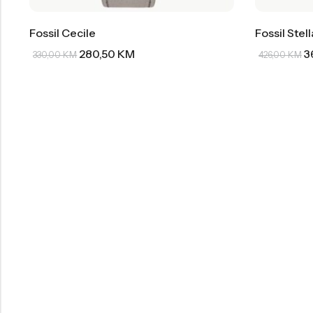
Fossil Cecile
Fossil Stel
280,50
KM
3
330,00
KM
426,00
KM