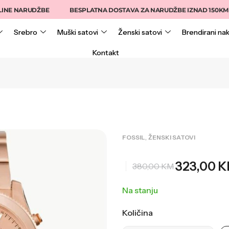
NARUDŽBE
BESPLATNA DOSTAVA ZA NARUDŽBE IZNAD 150KM
Srebro
Muški satovi
Ženski satovi
Brendirani nak
Kontakt
,
FOSSIL
ŽENSKI SATOVI
323,00
K
380,00
KM
Na stanju
Količina