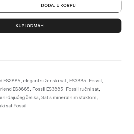
DODAJ U KORPU
KUPI ODMAH
nd ES3885
,
elegantni ženski sat
,
ES3885
,
Fossil
,
friend ES3885
,
Fossil ES3885
,
Fossil ručni sat
,
nehrđajućeg čelika
,
Sat s mineralnim staklom
,
ki sat Fossil