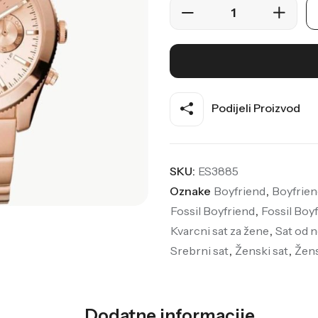
Podijeli Proizvod
SKU:
ES3885
Oznake
Boyfriend
,
Boyfrie
Fossil Boyfriend
,
Fossil Boy
Kvarcni sat za žene
,
Sat od 
Srebrni sat
,
Ženski sat
,
Žens
Dodatne informacije