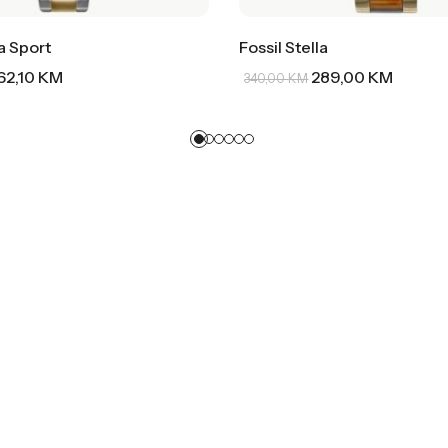
la Sport
Fossil Stella
62,10
KM
289,00
KM
340,00
KM