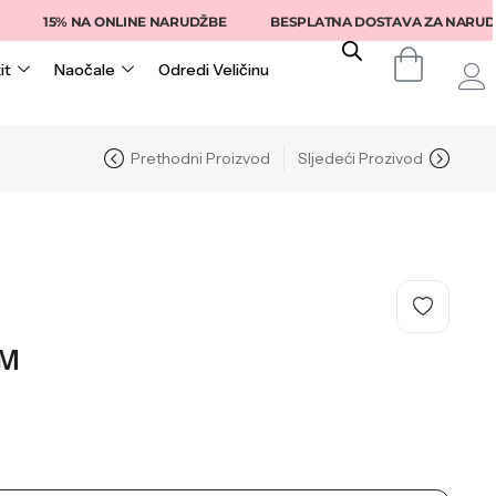
15% NA ONLINE NARUDŽBE
BESPLATNA DOSTAVA ZA NARUDŽBE IZ
it
Naočale
Odredi Veličinu
Prethodni Proizvod
Sljedeći Prozivod
M