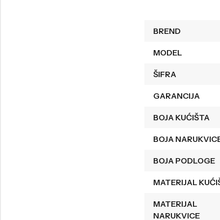
Welder
Wesse
BREND
Liu-Jo
Daisy Dixon
Mini Focus
Missguided
MODEL
Daniel Klein
Liu-Jo
ŠIFRA
Festina
Diesel
GARANCIJA
UP!
Versus
BOJA KUĆIŠTA
Wesse
Lotus
BOJA NARUKVIC
BOJA PODLOGE
MATERIJAL KUĆI
MATERIJAL
NARUKVICE