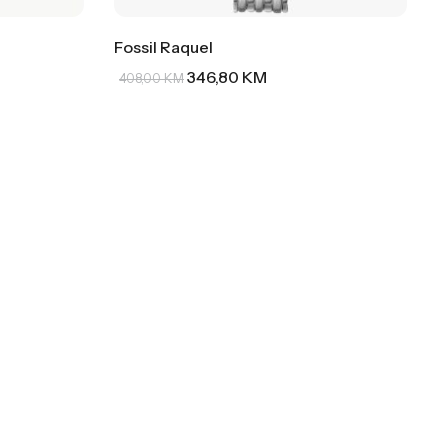
Fossil Raquel
346,80
KM
408,00
KM