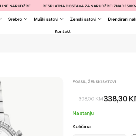
 NARUDŽBE
BESPLATNA DOSTAVA ZA NARUDŽBE IZNAD 150KM
Srebro
Muški satovi
Ženski satovi
Brendirani nak
Kontakt
,
FOSSIL
ŽENSKI SATOVI
338,30
K
398,00
KM
Na stanju
Količina