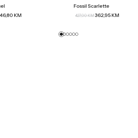
uel
Fossil Scarlette
46,80
KM
362,95
KM
427,00
KM