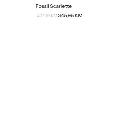
Fossil Scarlette
345,95
KM
407,00
KM