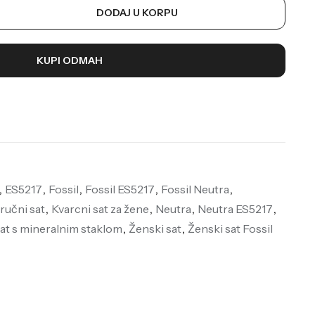
DODAJ U KORPU
KUPI ODMAH
,
ES5217
,
Fossil
,
Fossil ES5217
,
Fossil Neutra
,
 ručni sat
,
Kvarcni sat za žene
,
Neutra
,
Neutra ES5217
,
at s mineralnim staklom
,
Ženski sat
,
Ženski sat Fossil