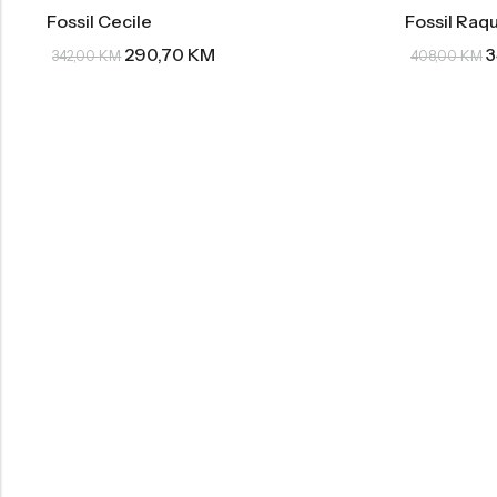
Fossil Cecile
Fossil Raq
290,70
KM
3
342,00
KM
408,00
KM