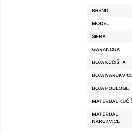
Welder
Wesse
BREND
Liu-Jo
Daisy Dixon
MODEL
Mini Focus
Missguided
ŠIFRA
Daniel Klein
Liu-Jo
GARANCIJA
Festina
Diesel
BOJA KUĆIŠTA
UP!
Versus
Wesse
Lotus
BOJA NARUKVIC
BOJA PODLOGE
MATERIJAL KUĆI
MATERIJAL
NARUKVICE