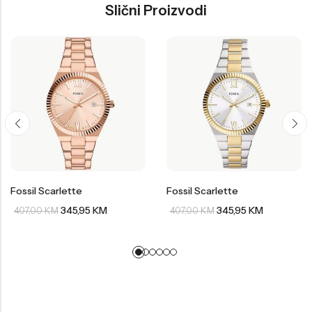
Slični Proizvodi
Fossil Scarlette
Fossil Scarlette
345,95
KM
345,95
KM
407,00
KM
407,00
KM