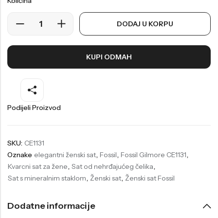
Količina
Welder
Wesse
DODAJ U KORPU
Liu-Jo
Daisy Dixon
Mini Focus
Missguided
KUPI ODMAH
Daniel Klein
Liu-Jo
Festina
Diesel
UP!
Versus
Podijeli Proizvod
Wesse
Lotus
SKU:
CE1131
Oznake
elegantni ženski sat
,
Fossil
,
Fossil Gilmore CE1131
,
Kvarcni sat za žene
,
Sat od nehrđajućeg čelika
,
Sat s mineralnim staklom
,
Ženski sat
,
Ženski sat Fossil
Dodatne informacije