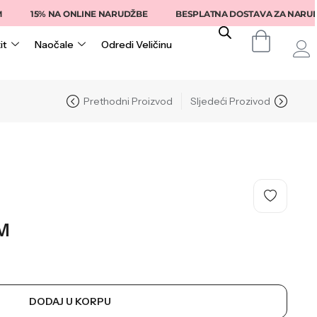
15% NA ONLINE NARUDŽBE
BESPLATNA DOSTAVA ZA NARUDŽBE I
it
Naočale
Odredi Veličinu
Prethodni Proizvod
Sljedeći Prozivod
M
DODAJ U KORPU