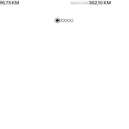
86,75
KM
362,10
KM
426,00
KM