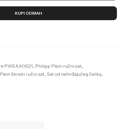
KUPI ODMAH
ture PWEAA0621
,
Philipp Plein ručni sat
,
Plein ženski ručni sat
,
Sat od nehrđajućeg čelika
,