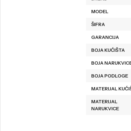
Welder
Wesse
MODEL
Liu-Jo
Daisy Dixon
ŠIFRA
Mini Focus
Missguided
GARANCIJA
Daniel Klein
Liu-Jo
BOJA KUĆIŠTA
Festina
Diesel
UP!
Versus
BOJA NARUKVIC
Wesse
Lotus
BOJA PODLOGE
MATERIJAL KUĆI
MATERIJAL
NARUKVICE