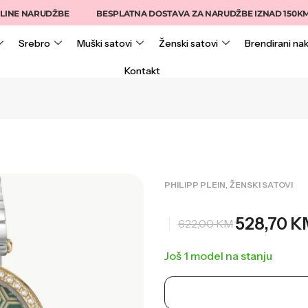
 NARUDŽBE
BESPLATNA DOSTAVA ZA NARUDŽBE IZNAD 150KM
Srebro
Muški satovi
Ženski satovi
Brendirani nak
Kontakt
,
PHILIPP PLEIN
ŽENSKI SATOVI
528,70
K
622,00
KM
Još 1 model na stanju