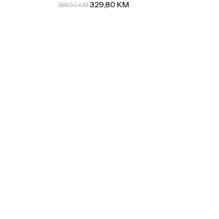
329,80
KM
388,00
KM