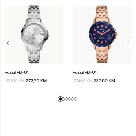
Fossil FB-01
Fossil FB-01
273,70
KM
232,90
KM
322,00
KM
274,00
KM