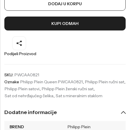
DODAJ U KORPU
Welder
Wesse
Liu-Jo
Daisy Dixon
KUPI ODMAH
Mini Focus
Missguided
Daniel Klein
Liu-Jo
Festina
Diesel
Podijeli Proizvod
UP!
Versus
Wesse
Lotus
SKU:
PWCAA0821
Oznake
Philipp Plein Queen PWCAA0821
,
Philipp Plein ručni sat
,
Philipp Plein satovi
,
Philipp Plein ženski ručni sat
,
Sat od nehrđajućeg čelika
,
Sat s mineralnim staklom
Dodatne informacije
BREND
Philipp Plein