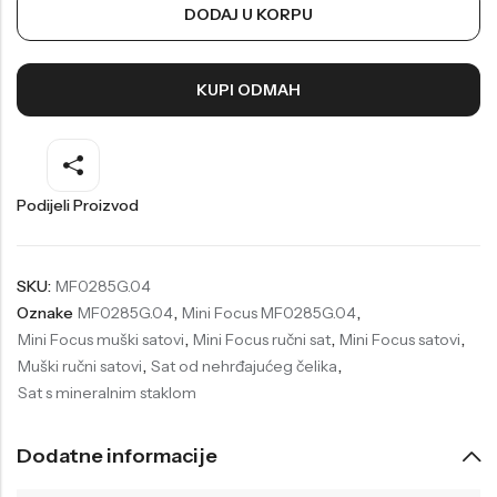
DODAJ U KORPU
Welder
Wesse
Liu-Jo
Daisy Dixon
KUPI ODMAH
Mini Focus
Missguided
Daniel Klein
Liu-Jo
Festina
Diesel
Podijeli Proizvod
UP!
Versus
Wesse
Lotus
SKU:
MF0285G.04
Oznake
MF0285G.04
,
Mini Focus MF0285G.04
,
Mini Focus muški satovi
,
Mini Focus ručni sat
,
Mini Focus satovi
,
Muški ručni satovi
,
Sat od nehrđajućeg čelika
,
Sat s mineralnim staklom
Dodatne informacije