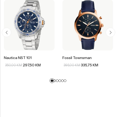
Nautica NST 101
Fossil Townsman
297,50
KM
335,75
KM
350,00
KM
395,00
KM