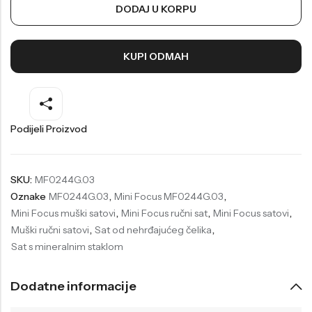
DODAJ U KORPU
Welder
Wesse
Liu-Jo
Daisy Dixon
KUPI ODMAH
Mini Focus
Missguided
Daniel Klein
Liu-Jo
Festina
Diesel
Podijeli Proizvod
UP!
Versus
Wesse
Lotus
SKU:
MF0244G.03
Oznake
MF0244G.03
,
Mini Focus MF0244G.03
,
Mini Focus muški satovi
,
Mini Focus ručni sat
,
Mini Focus satovi
,
Muški ručni satovi
,
Sat od nehrđajućeg čelika
,
Sat s mineralnim staklom
Dodatne informacije