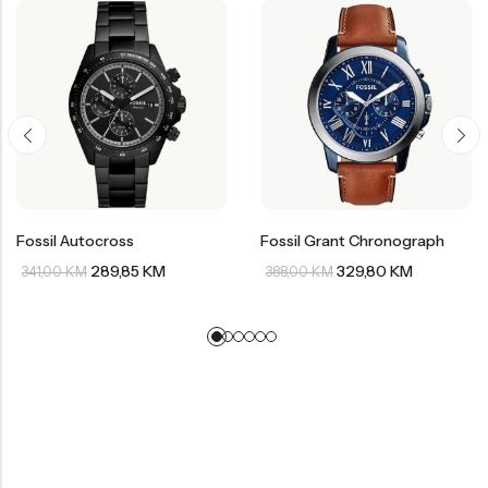
Fossil Autocross
Fossil Grant Chronograph
289,85
KM
329,80
KM
341,00
KM
388,00
KM