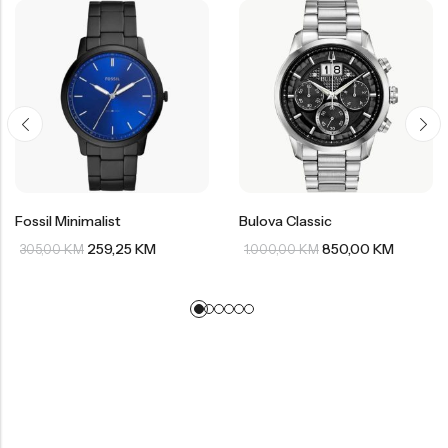
Fossil Minimalist
Bulova Classic
259,25
KM
850,00
KM
305,00
KM
1.000,00
KM