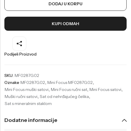
DODAJ U KORPU
Welder
Wesse
Liu-Jo
Daisy Dixon
KUPI ODMAH
Mini Focus
Missguided
Daniel Klein
Liu-Jo
Festina
Diesel
Podijeli Proizvod
UP!
Versus
Wesse
Lotus
SKU:
MF0287G.02
Oznake
MF0287G.02
,
Mini Focus MF0287G.02
,
Mini Focus muški satovi
,
Mini Focus ručni sat
,
Mini Focus satovi
,
Muški ručni satovi
,
Sat od nehrđajućeg čelika
,
Sat s mineralnim staklom
Dodatne informacije