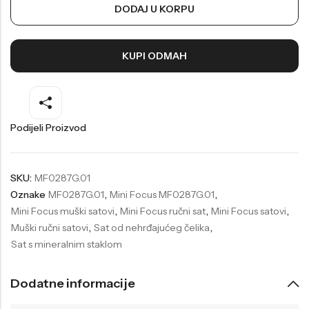
DODAJ U KORPU
Welder
Wesse
Liu-Jo
Daisy Dixon
KUPI ODMAH
Mini Focus
Missguided
Daniel Klein
Liu-Jo
Festina
Diesel
Podijeli Proizvod
UP!
Versus
Wesse
Lotus
SKU:
MF0287G.01
Oznake
MF0287G.01
,
Mini Focus MF0287G.01
,
Mini Focus muški satovi
,
Mini Focus ručni sat
,
Mini Focus satovi
,
Muški ručni satovi
,
Sat od nehrđajućeg čelika
,
Sat s mineralnim staklom
Dodatne informacije