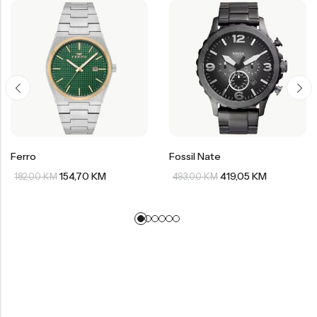
Ferro
Fossil Nate
154,70
KM
419,05
KM
182,00
KM
493,00
KM