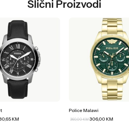
Slični Proizvodi
t
Police Malawi
30,65
KM
306,00
KM
360,00
KM