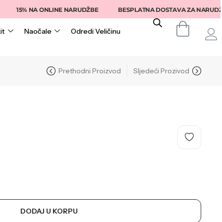
15% NA ONLINE NARUDŽBE
BESPLATNA DOSTAVA ZA NARUDŽBE IZ
it
Naočale
Odredi Veličinu
Prethodni Proizvod
Sljedeći Prozivod
DODAJ U KORPU