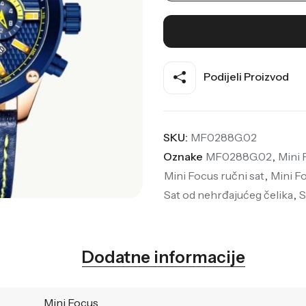
Podijeli Proizvod
SKU:
MF0288G.02
Oznake
MF0288G.02
,
Mini
Mini Focus ručni sat
,
Mini F
Sat od nehrđajućeg čelika
,
S
Dodatne informacije
Mini Focus