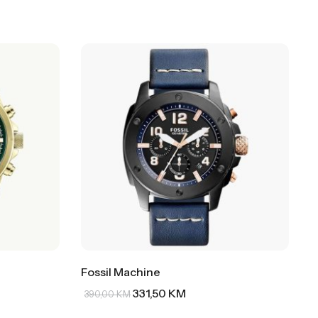
Fossil Machine
331,50
KM
390,00
KM