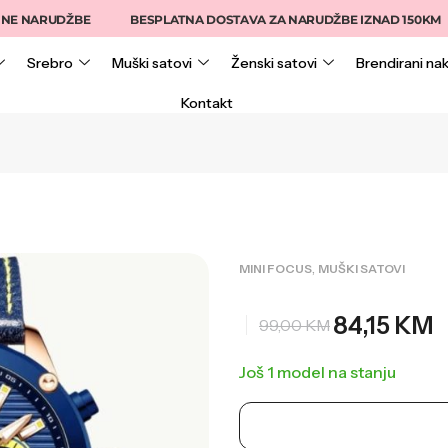
NARUDŽBE
BESPLATNA DOSTAVA ZA NARUDŽBE IZNAD 150KM
Srebro
Muški satovi
Ženski satovi
Brendirani nak
Kontakt
,
MINI FOCUS
MUŠKI SATOVI
84,15
KM
99,00
KM
Još 1 model na stanju