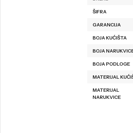
Welder
Wesse
ŠIFRA
Liu-Jo
Daisy Dixon
GARANCIJA
Mini Focus
Missguided
BOJA KUĆIŠTA
Daniel Klein
Liu-Jo
BOJA NARUKVIC
Festina
Diesel
UP!
Versus
BOJA PODLOGE
Wesse
Lotus
MATERIJAL KUĆI
MATERIJAL
NARUKVICE