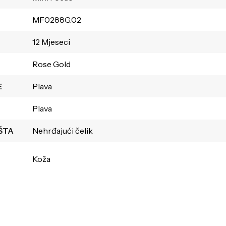
MF0288G.02
12 Mjeseci
Rose Gold
E
Plava
Plava
ŠTA
Nehrđajući čelik
Koža