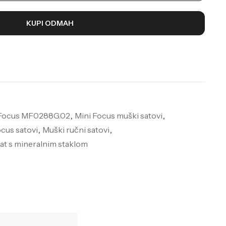
KUPI ODMAH
 Focus MF0288G.02
,
Mini Focus muški satovi
,
ocus satovi
,
Muški ručni satovi
,
at s mineralnim staklom