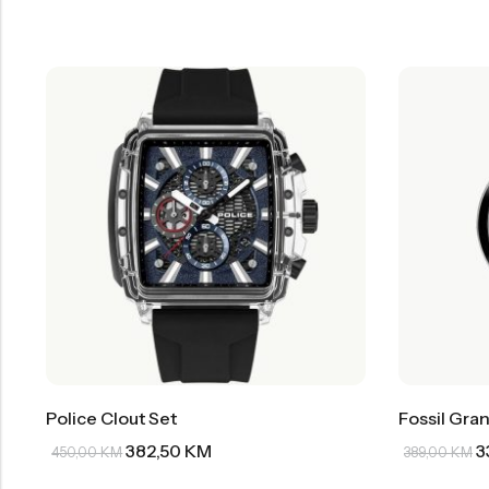
Police Clout Set
Fossil Gran
382,50
KM
3
450,00
KM
389,00
KM