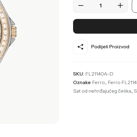
Podijeli Proizvod
SKU:
FL21140A-D
Oznake
Ferro
,
Ferro FL211
Sat od nehrđajućeg čelika
,
S