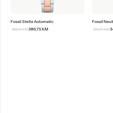
Fossil Stella Automatic
Fossil Neut
386,75
KM
3
455,00
KM
410,00
KM