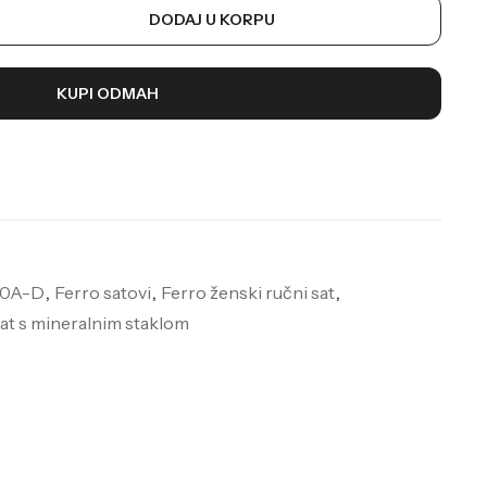
DODAJ U KORPU
KUPI ODMAH
40A-D
,
Ferro satovi
,
Ferro ženski ručni sat
,
at s mineralnim staklom