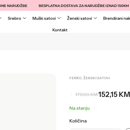
NARUDŽBE
BESPLATNA DOSTAVA ZA NARUDŽBE IZNAD 150KM
Srebro
Muški satovi
Ženski satovi
Brendirani nak
Kontakt
,
FERRO
ŽENSKI SATOVI
152,15
KM
179,00
KM
Na stanju
Količina