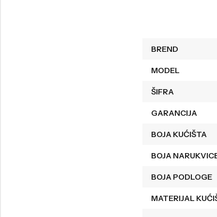
Welder
Wesse
Liu-Jo
Daisy Dixon
BREND
Mini Focus
Missguided
Daniel Klein
Liu-Jo
MODEL
Festina
Diesel
ŠIFRA
UP!
Versus
GARANCIJA
Wesse
Lotus
BOJA KUĆIŠTA
BOJA NARUKVIC
BOJA PODLOGE
MATERIJAL KUĆI