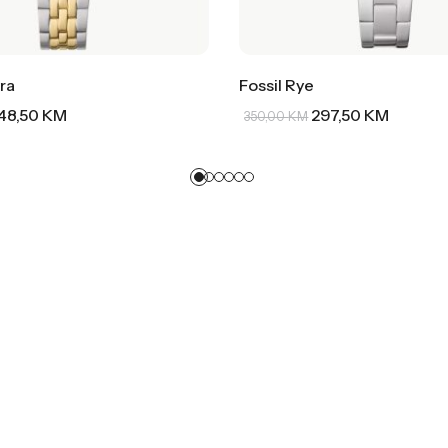
ra
Fossil Rye
48,50
KM
297,50
KM
350,00
KM