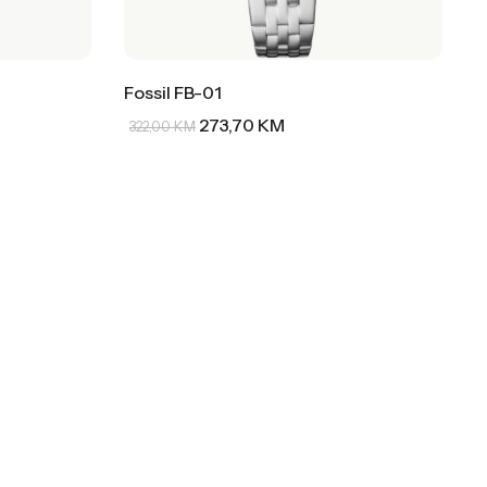
Fossil FB-01
273,70
KM
322,00
KM