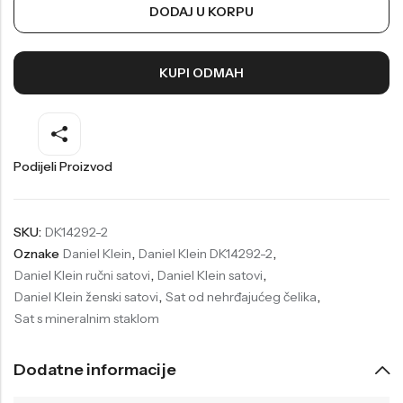
DODAJ U KORPU
Welder
Wesse
Liu-Jo
Daisy Dixon
KUPI ODMAH
Mini Focus
Missguided
Daniel Klein
Liu-Jo
Festina
Diesel
Podijeli Proizvod
UP!
Versus
Wesse
Lotus
SKU:
DK14292-2
Oznake
Daniel Klein
,
Daniel Klein DK14292-2
,
Daniel Klein ručni satovi
,
Daniel Klein satovi
,
Daniel Klein ženski satovi
,
Sat od nehrđajućeg čelika
,
Sat s mineralnim staklom
Dodatne informacije