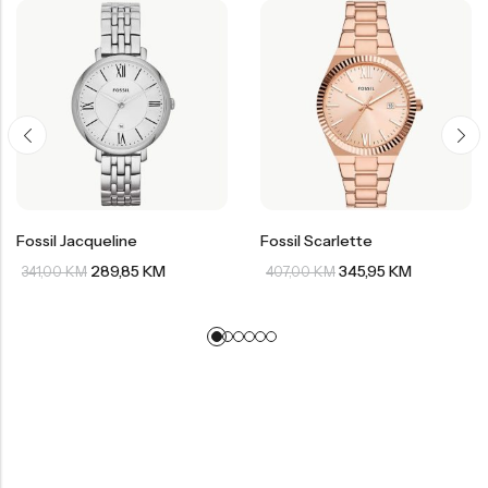
Fossil Jacqueline
Fossil Scarlette
289,85
KM
345,95
KM
341,00
KM
407,00
KM