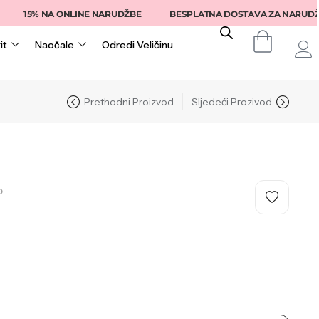
15% NA ONLINE NARUDŽBE
BESPLATNA DOSTAVA ZA NARUDŽBE IZ
it
Naočale
Odredi Veličinu
Prethodni Proizvod
Sljedeći Prozivod
O