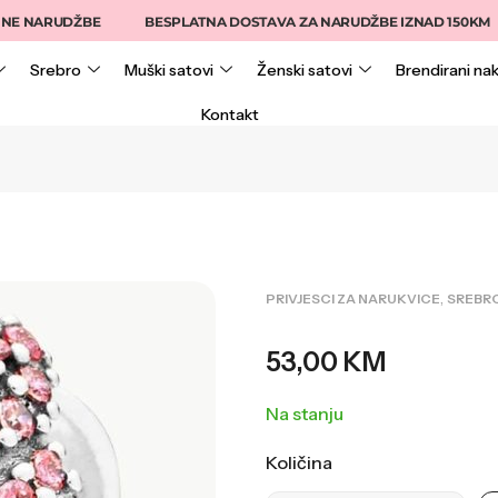
NARUDŽBE
BESPLATNA DOSTAVA ZA NARUDŽBE IZNAD 150KM
Srebro
Muški satovi
Ženski satovi
Brendirani nak
Kontakt
,
PRIVJESCI ZA NARUKVICE
SREBR
53,00
KM
Na stanju
Količina