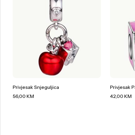
Privjesak Snjeguljica
Privjesak 
56,00
KM
42,00
KM