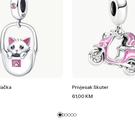
Mačka
Privjesak Skuter
61,00
KM