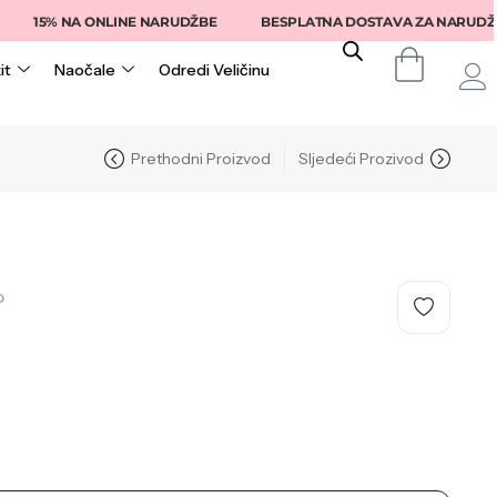
15% NA ONLINE NARUDŽBE
BESPLATNA DOSTAVA ZA NARUDŽBE IZ
it
Naočale
Odredi Veličinu
Prethodni Proizvod
Sljedeći Prozivod
O