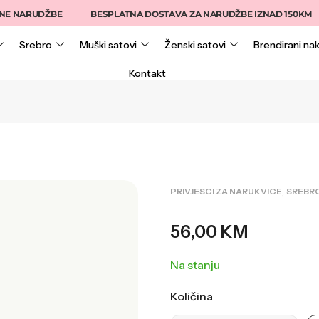
NARUDŽBE
BESPLATNA DOSTAVA ZA NARUDŽBE IZNAD 150KM
Srebro
Muški satovi
Ženski satovi
Brendirani nak
Kontakt
,
PRIVJESCI ZA NARUKVICE
SREBR
56,00
KM
Na stanju
Količina