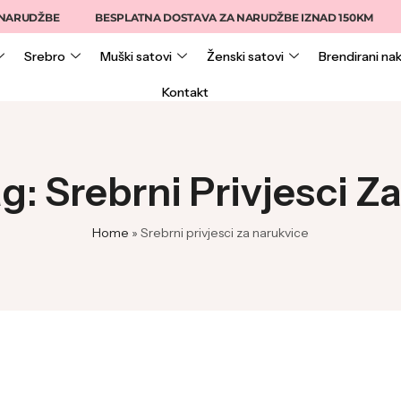
BESPLATNA DOSTAVA ZA NARUDŽBE IZNAD 150KM
15% NA ONLIN
Srebro
Muški satovi
Ženski satovi
Brendirani nak
Kontakt
g: Srebrni Privjesci Z
Home
»
Srebrni privjesci za narukvice