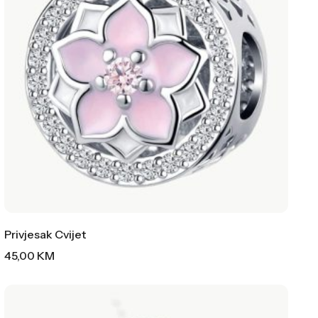
Privjesak Cvijet
45,00
KM