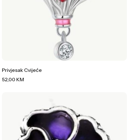
Privjesak Cvijeće
52,00
KM