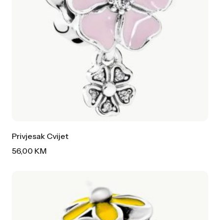
Privjesak Cvijet
56,00
KM