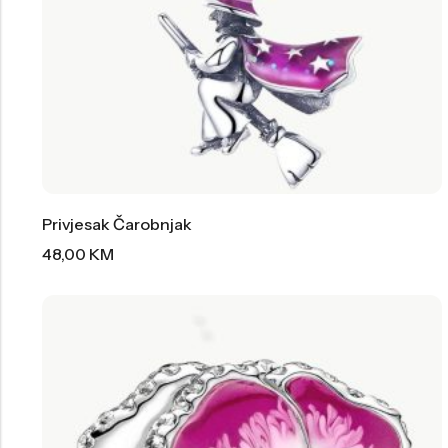
Privjesak Čarobnjak
48,00
KM