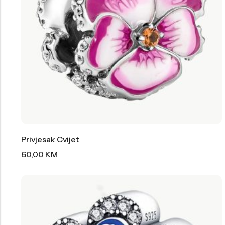
Privjesak Cvijet
60,00
KM