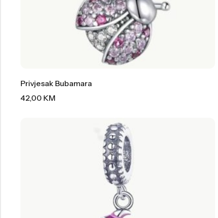
Privjesak Bubamara
42,00
KM