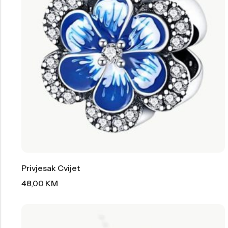
Privjesak Cvijet
48,00
KM