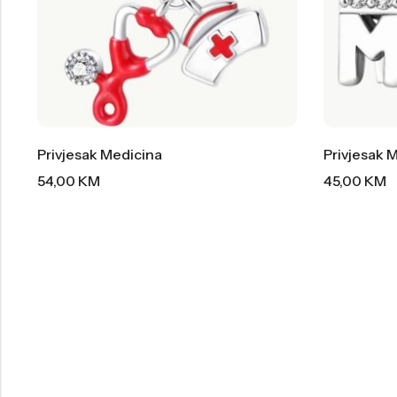
Privjesak Medicina
Privjesak
54,00
KM
45,00
KM