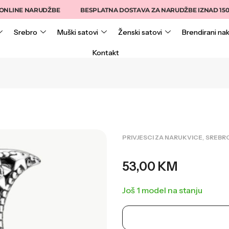
INE NARUDŽBE
BESPLATNA DOSTAVA ZA NARUDŽBE IZNAD 150KM
Srebro
Muški satovi
Ženski satovi
Brendirani nak
Kontakt
,
PRIVJESCI ZA NARUKVICE
SREBR
53,00
KM
Još 1 model na stanju