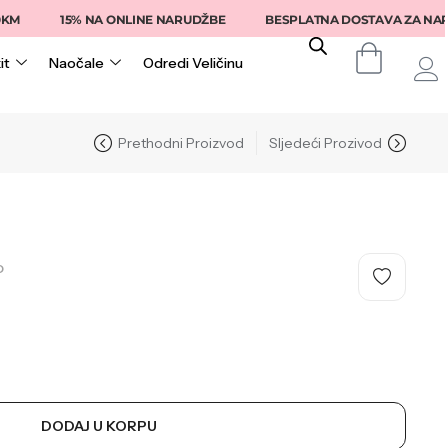
15% NA ONLINE NARUDŽBE
BESPLATNA DOSTAVA ZA NARUDŽB
it
Naočale
Odredi Veličinu
Prethodni Proizvod
Sljedeći Prozivod
O
DODAJ U KORPU