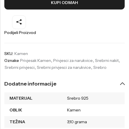
KUPI ODMAH
Welder
Wesse
Liu-Jo
Daisy Dixon
Mini Focus
Missguided
Podijeli Proizvod
Daniel Klein
Liu-Jo
Festina
Diesel
SKU:
Kamen
Oznake
Privjesak Kamen
,
Privjesci za narukvice
,
Srebrni nakit
,
UP!
Versus
Srebrni privjesci
,
Srebrni privjesci za narukvice
,
Srebro
Wesse
Lotus
Dodatne informacije
MATERIJAL
Srebro 925
OBLIK
Kamen
TEŽINA
3,10 grama