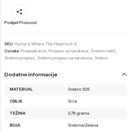
Welder
Wesse
Liu-Jo
Daisy Dixon
Podijeli Proizvod
Mini Focus
Missguided
Daniel Klein
Liu-Jo
SKU:
Home Is Where The Heart Is-6-3
Oznake
Privjesak srce
,
Privjesci za narukvice
,
Srebrni nakit
,
Festina
Diesel
Srebrni privjesci
,
Srebrni privjesci za narukvice
,
Srebro
UP!
Versus
Wesse
Lotus
Dodatne informacije
MATERIJAL
Srebro 925
OBLIK
Srce
TEŽINA
2,78 grama
BOJA
Srebrna/Zelena