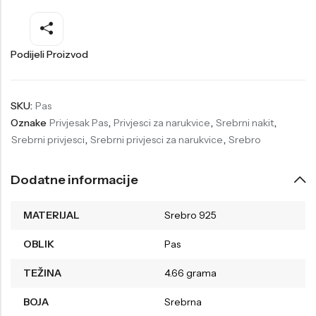
Welder
Wesse
Liu-Jo
Daisy Dixon
Podijeli Proizvod
Mini Focus
Missguided
Daniel Klein
Liu-Jo
SKU:
Pas
Oznake
Privjesak Pas
,
Privjesci za narukvice
,
Srebrni nakit
,
Festina
Diesel
Srebrni privjesci
,
Srebrni privjesci za narukvice
,
Srebro
UP!
Versus
Wesse
Lotus
Dodatne informacije
MATERIJAL
Srebro 925
OBLIK
Pas
TEŽINA
4.66 grama
BOJA
Srebrna