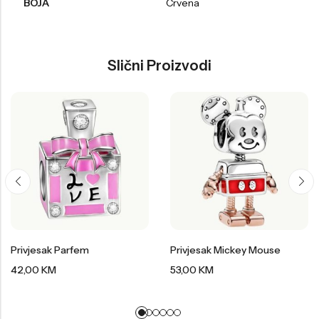
BOJA
Crvena
Slični Proizvodi
Privjesak Parfem
Privjesak Mickey Mouse
42,00
KM
53,00
KM