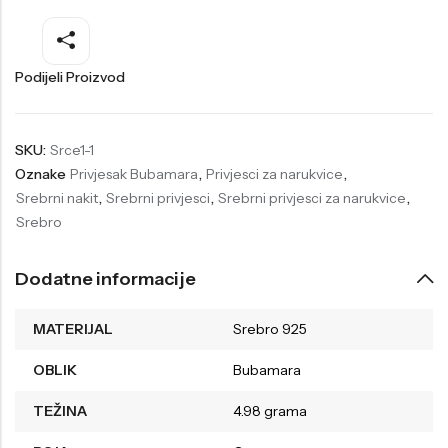
Welder
Wesse
Liu-Jo
Daisy Dixon
Podijeli Proizvod
Mini Focus
Missguided
Daniel Klein
Liu-Jo
SKU:
Srce1-1
Oznake
Privjesak Bubamara
,
Privjesci za narukvice
,
Festina
Diesel
Srebrni nakit
,
Srebrni privjesci
,
Srebrni privjesci za narukvice
,
UP!
Versus
Srebro
Wesse
Lotus
Dodatne informacije
MATERIJAL
Srebro 925
OBLIK
Bubamara
TEŽINA
4.98 grama