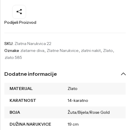
Welder
Wesse
Liu-Jo
Daisy Dixon
Podijeli Proizvod
Mini Focus
Missguided
Daniel Klein
Liu-Jo
SKU:
Zlatna Narukvica 22
Oznake
zlatarne diva
,
Zlatne Narukvice
,
zlatni nakit
,
Zlato
,
Festina
Diesel
zlato 585
UP!
Versus
Wesse
Lotus
Dodatne informacije
MATERIJAL
Zlato
KARATNOST
14-karatno
BOJA
Žuta/Bijela/Rose Gold
DUŽINA NARUKVICE
19 cm