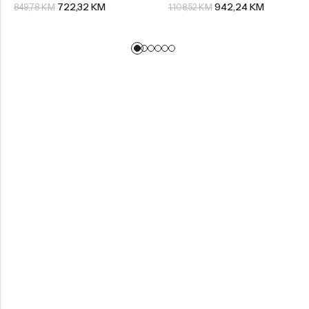
722,32
KM
942,24
KM
849,78
KM
1.108,52
KM