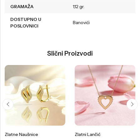
GRAMAŽA
1,12 gr.
DOSTUPNO U
Banovići
POSLOVNICI
Slični Proizvodi
Zlatne Naušnice
Zlatni Lančić