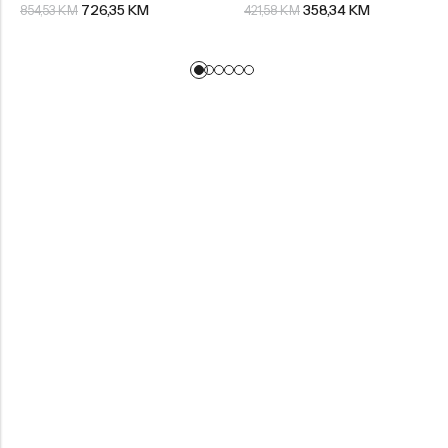
726,35
KM
358,34
KM
854,53
KM
421,58
KM