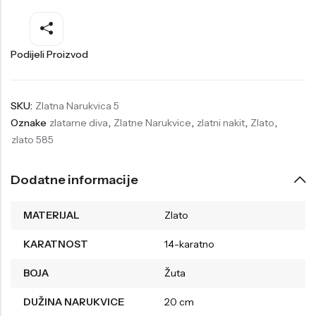
Welder
Wesse
Liu-Jo
Daisy Dixon
Podijeli Proizvod
Mini Focus
Missguided
Daniel Klein
Liu-Jo
SKU:
Zlatna Narukvica 5
Oznake
zlatarne diva
,
Zlatne Narukvice
,
zlatni nakit
,
Zlato
,
Festina
Diesel
zlato 585
UP!
Versus
Wesse
Lotus
Dodatne informacije
MATERIJAL
Zlato
KARATNOST
14-karatno
BOJA
Žuta
DUŽINA NARUKVICE
20 cm