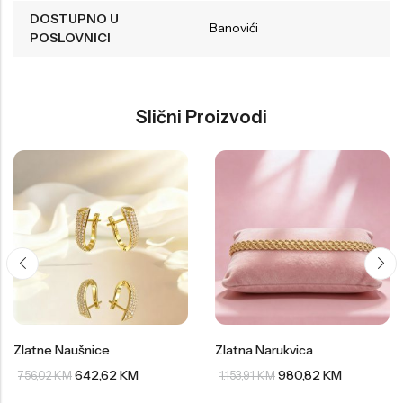
DOSTUPNO U
Banovići
POSLOVNICI
Slični Proizvodi
Zlatne Naušnice
Zlatna Narukvica
642,62
KM
980,82
KM
756,02
KM
1.153,91
KM