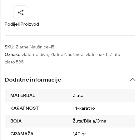
Welder
Wesse
Liu-Jo
Daisy Dixon
Podijeli Proizvod
Mini Focus
Missguided
Daniel Klein
Liu-Jo
SKU:
Zlatne Naušnice-151
Oznake
zlatarne diva
,
Zlatne Naušnice
,
zlatni nakit
,
Zlato
,
Festina
Diesel
zlato 585
UP!
Versus
Wesse
Lotus
Dodatne informacije
MATERIJAL
Zlato
KARATNOST
14-karatno
BOJA
Žuta/Bijela/Crna
GRAMAŽA
1,40 gr.