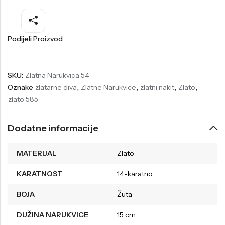
Welder
Wesse
Liu-Jo
Daisy Dixon
Podijeli Proizvod
Mini Focus
Missguided
Daniel Klein
Liu-Jo
SKU:
Zlatna Narukvica 54
Oznake
zlatarne diva
,
Zlatne Narukvice
,
zlatni nakit
,
Zlato
,
Festina
Diesel
zlato 585
UP!
Versus
Wesse
Lotus
Dodatne informacije
MATERIJAL
Zlato
KARATNOST
14-karatno
BOJA
Žuta
DUŽINA NARUKVICE
15 cm