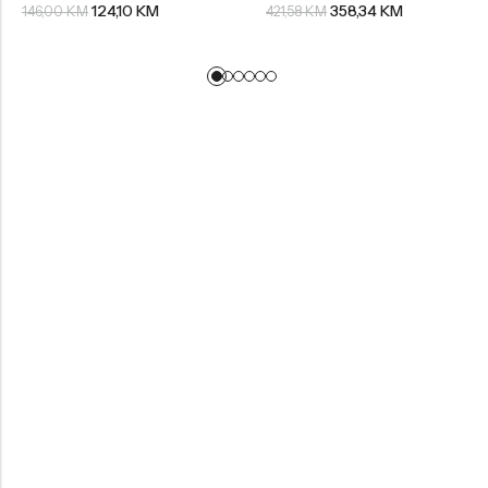
124,10
KM
358,34
KM
146,00
KM
421,58
KM