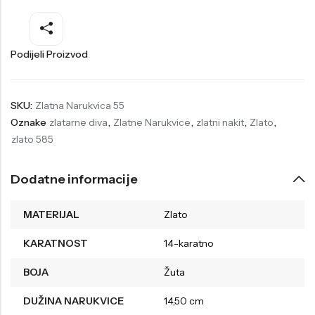
Welder
Wesse
Liu-Jo
Daisy Dixon
Podijeli Proizvod
Mini Focus
Missguided
Daniel Klein
Liu-Jo
SKU:
Zlatna Narukvica 55
Oznake
zlatarne diva
,
Zlatne Narukvice
,
zlatni nakit
,
Zlato
,
Festina
Diesel
zlato 585
UP!
Versus
Wesse
Lotus
Dodatne informacije
MATERIJAL
Zlato
KARATNOST
14-karatno
BOJA
Žuta
DUŽINA NARUKVICE
14,50 cm