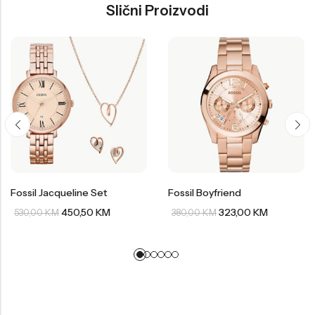
Slični Proizvodi
Fossil Jacqueline Set
Fossil Boyfriend
450,50
KM
323,00
KM
530,00
KM
380,00
KM