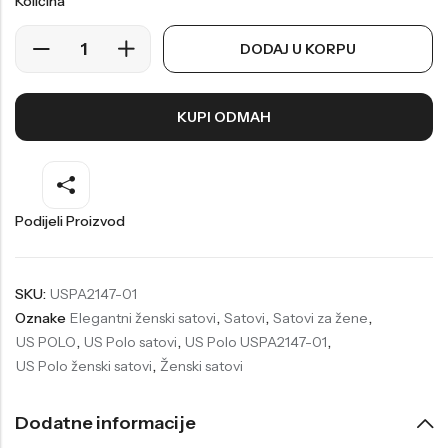
Količina
Welder
Wesse
DODAJ U KORPU
Liu-Jo
Daisy Dixon
Mini Focus
Missguided
KUPI ODMAH
Daniel Klein
Liu-Jo
Festina
Diesel
UP!
Versus
Podijeli Proizvod
Wesse
Lotus
SKU:
USPA2147-01
Oznake
Elegantni ženski satovi
,
Satovi
,
Satovi za žene
,
US POLO
,
US Polo satovi
,
US Polo USPA2147-01
,
US Polo ženski satovi
,
Ženski satovi
Dodatne informacije