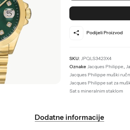
Podijeli Proizvod
SKU:
JPQLS3423X4
Oznake
Jacques Philippe
,
J
Jacques Philippe muški ručn
Jacques Philippe sat za muš
Sat s mineralnim staklom
Dodatne informacije