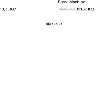
Fossil Machine
19,05
KM
331,50
KM
390,00
KM