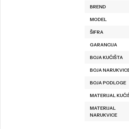
BREND
Welder
Wesse
MODEL
Liu-Jo
Daisy Dixon
Mini Focus
Missguided
ŠIFRA
Daniel Klein
Liu-Jo
GARANCIJA
Festina
Diesel
BOJA KUĆIŠTA
UP!
Versus
BOJA NARUKVIC
Wesse
Lotus
BOJA PODLOGE
MATERIJAL KUĆI
MATERIJAL
NARUKVICE