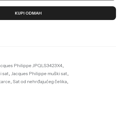
KUPI ODMAH
acques Philippe JPQLS3423X4
,
i sat
,
Jacques Philippe muški sat
,
karce
,
Sat od nehrđajućeg čelika
,