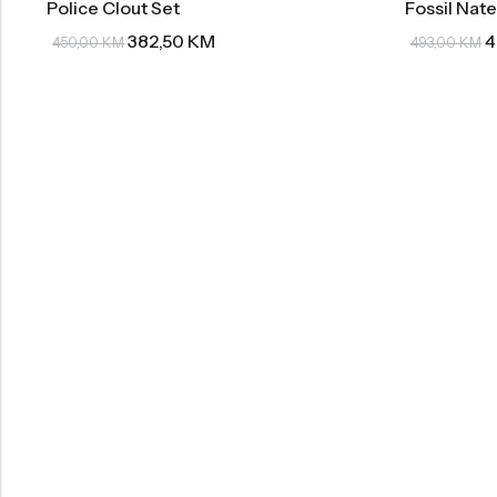
Police Clout Set
Fossil Nate
382,50
KM
4
450,00
KM
493,00
KM