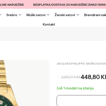
 NARUDŽBE
BESPLATNA DOSTAVA ZA NARUDŽBE IZNAD 150KM
Srebro
Muški satovi
Ženski satovi
Brendirani nak
Kontakt
,
JACQUES PHILIPPE
MUŠKI SATOV
448,80
K
528,00
KM
Još 1 model na stanju