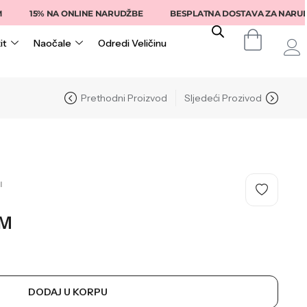
15% NA ONLINE NARUDŽBE
BESPLATNA DOSTAVA ZA NARUDŽBE I
it
Naočale
Odredi Veličinu
Prethodni Proizvod
Sljedeći Prozivod
I
M
DODAJ U KORPU