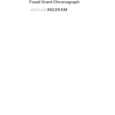
Fossil Grant Chronograph
362,95
KM
427,00
KM