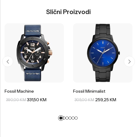
Slični Proizvodi
Fossil Machine
Fossil Minimalist
331,50
KM
259,25
KM
390,00
KM
305,00
KM