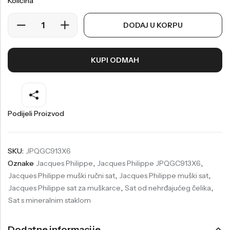
Količina
Welder
Wesse
DODAJ U KORPU
Liu-Jo
Daisy Dixon
Mini Focus
Missguided
KUPI ODMAH
Daniel Klein
Liu-Jo
Festina
Diesel
UP!
Versus
Podijeli Proizvod
Wesse
Lotus
SKU:
JPQGC913X6
Oznake
Jacques Philippe
,
Jacques Philippe JPQGC913X6
,
Jacques Philippe muški ručni sat
,
Jacques Philippe muški sat
,
Jacques Philippe sat za muškarce
,
Sat od nehrđajućeg čelika
,
Sat s mineralnim staklom
Dodatne informacije