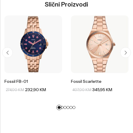
Slični Proizvodi
Fossil FB-01
Fossil Scarlette
232,90
KM
345,95
KM
274,00
KM
407,00
KM