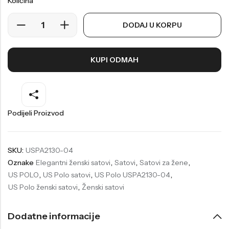
Količina
Welder
Wesse
DODAJ U KORPU
Liu-Jo
Daisy Dixon
Mini Focus
Missguided
KUPI ODMAH
Daniel Klein
Liu-Jo
Festina
Diesel
UP!
Versus
Podijeli Proizvod
Wesse
Lotus
SKU:
USPA2130-04
Oznake
Elegantni ženski satovi
,
Satovi
,
Satovi za žene
,
US POLO
,
US Polo satovi
,
US Polo USPA2130-04
,
US Polo ženski satovi
,
Ženski satovi
Dodatne informacije