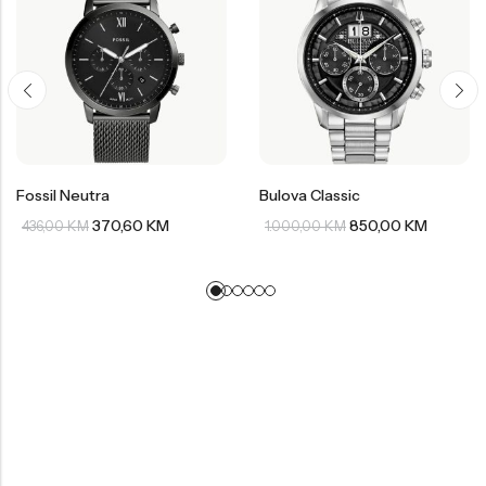
Fossil Neutra
Bulova Classic
370,60
KM
850,00
KM
436,00
KM
1.000,00
KM