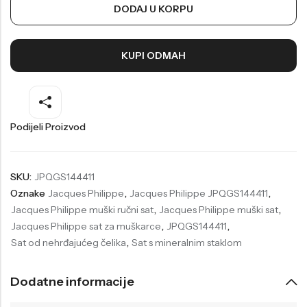
DODAJ U KORPU
Welder
Wesse
Liu-Jo
Daisy Dixon
KUPI ODMAH
Mini Focus
Missguided
Daniel Klein
Liu-Jo
Festina
Diesel
Podijeli Proizvod
UP!
Versus
Wesse
Lotus
SKU:
JPQGS144411
Oznake
Jacques Philippe
,
Jacques Philippe JPQGS144411
,
Jacques Philippe muški ručni sat
,
Jacques Philippe muški sat
,
Jacques Philippe sat za muškarce
,
JPQGS144411
,
Sat od nehrđajućeg čelika
,
Sat s mineralnim staklom
Dodatne informacije