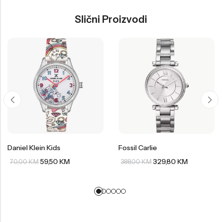
Slični Proizvodi
Daniel Klein Kids
Fossil Carlie
59,50
KM
329,80
KM
70,00
KM
388,00
KM