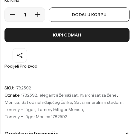
Količina
Welder
Wesse
DODAJ U KORPU
Liu-Jo
Daisy Dixon
Mini Focus
Missguided
KUPI ODMAH
Daniel Klein
Liu-Jo
Festina
Diesel
UP!
Versus
Podijeli Proizvod
Wesse
Lotus
SKU:
1782592
Oznake
1782592
,
elegantni ženski sat
,
Kvarcni sat za žene
,
Monica
,
Sat od nehrđajućeg čelika
,
Sat s mineralnim staklom
,
Tommy Hilfiger
,
Tommy Hilfiger Monica
,
Tommy Hilfiger Monica 1782592
Dodatne informacije