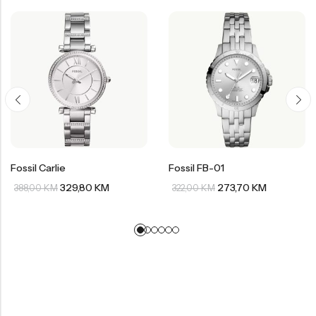
Fossil Carlie
Fossil FB-01
329,80
KM
273,70
KM
388,00
KM
322,00
KM