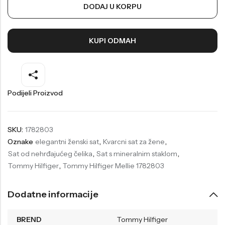
DODAJ U KORPU
Welder
Wesse
Liu-Jo
Daisy Dixon
KUPI ODMAH
Mini Focus
Missguided
Daniel Klein
Liu-Jo
Festina
Diesel
Podijeli Proizvod
UP!
Versus
Wesse
Lotus
SKU:
1782803
Oznake
elegantni ženski sat
,
Kvarcni sat za žene
,
Sat od nehrđajućeg čelika
,
Sat s mineralnim staklom
,
Tommy Hilfiger
,
Tommy Hilfiger Mellie 1782803
Dodatne informacije
BREND
Tommy Hilfiger