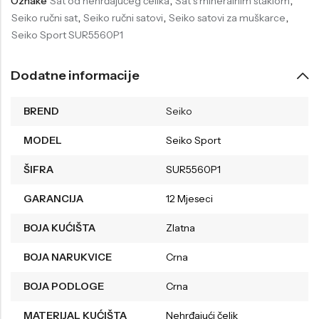
Oznake
Sat od nehrđajućeg čelika
,
Sat s mineralnim staklom
,
Seiko ručni sat
,
Seiko ručni satovi
,
Seiko satovi za muškarce
,
Seiko Sport SUR5560P1
Dodatne informacije
BREND
Seiko
MODEL
Seiko Sport
ŠIFRA
SUR5560P1
GARANCIJA
12 Mjeseci
BOJA KUĆIŠTA
Zlatna
BOJA NARUKVICE
Crna
BOJA PODLOGE
Crna
MATERIJAL KUĆIŠTA
Nehrđajući čelik