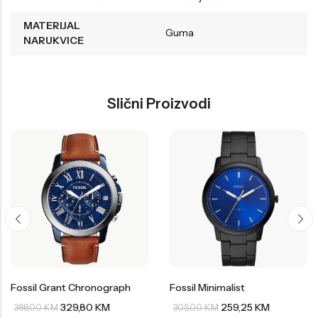
MATERIJAL
Guma
NARUKVICE
Slični Proizvodi
Fossil Grant Chronograph
Fossil Minimalist
329,80
KM
259,25
KM
388,00
KM
305,00
KM