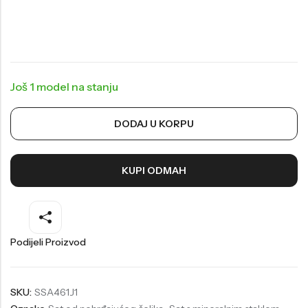
Welder
Wesse
Liu-Jo
Daisy Dixon
Mini Focus
Missguided
Još 1 model na stanju
Daniel Klein
Liu-Jo
Festina
Diesel
DODAJ U KORPU
UP!
Versus
Wesse
Lotus
KUPI ODMAH
Podijeli Proizvod
SKU:
SSA461J1