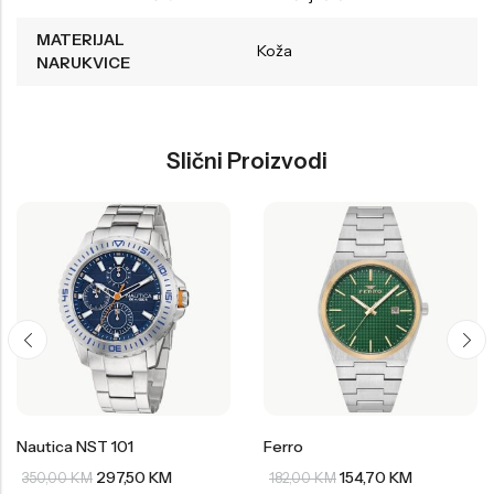
MATERIJAL
Koža
NARUKVICE
Slični Proizvodi
Nautica NST 101
Ferro
297,50
KM
154,70
KM
350,00
KM
182,00
KM