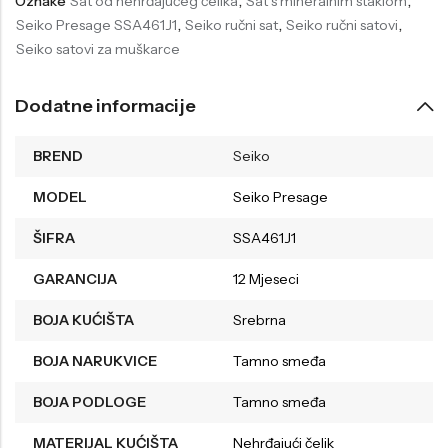
Oznake
Sat od nehrđajućeg čelika
,
Sat s mineralnim staklom
,
Seiko Presage SSA461J1
,
Seiko ručni sat
,
Seiko ručni satovi
,
Seiko satovi za muškarce
Dodatne informacije
BREND
Seiko
MODEL
Seiko Presage
ŠIFRA
SSA461J1
GARANCIJA
12 Mjeseci
BOJA KUĆIŠTA
Srebrna
BOJA NARUKVICE
Tamno smeđa
BOJA PODLOGE
Tamno smeđa
MATERIJAL KUĆIŠTA
Nehrđajući čelik