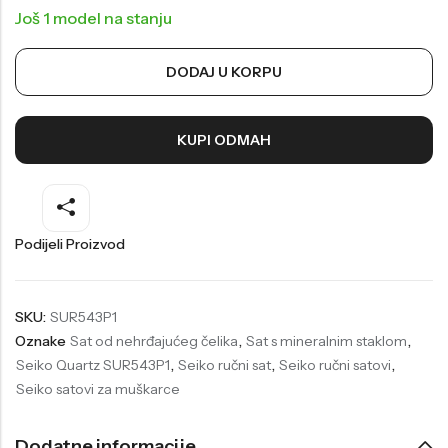
Još 1 model na stanju
Welder
Wesse
Liu-Jo
Daisy Dixon
DODAJ U KORPU
Mini Focus
Missguided
Daniel Klein
Liu-Jo
KUPI ODMAH
Festina
Diesel
UP!
Versus
Podijeli Proizvod
Wesse
Lotus
SKU:
SUR543P1
Oznake
Sat od nehrđajućeg čelika
,
Sat s mineralnim staklom
,
Seiko Quartz SUR543P1
,
Seiko ručni sat
,
Seiko ručni satovi
,
Seiko satovi za muškarce
Dodatne informacije