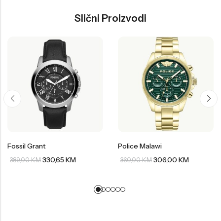
Slični Proizvodi
Fossil Grant
Police Malawi
330,65
KM
306,00
KM
389,00
KM
360,00
KM