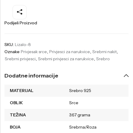
Welder
Wesse
Liu-Jo
Daisy Dixon
Podijeli Proizvod
Mini Focus
Missguided
Daniel Klein
Liu-Jo
SKU:
Lizalo-8
Oznake
Privjesak srce
,
Privjesci za narukvice
,
Srebrni nakit
,
Festina
Diesel
Srebrni privjesci
,
Srebrni privjesci za narukvice
,
Srebro
UP!
Versus
Wesse
Lotus
Dodatne informacije
MATERIJAL
Srebro 925
OBLIK
Srce
TEŽINA
3.67 grama
BOJA
Srebrna/Roza