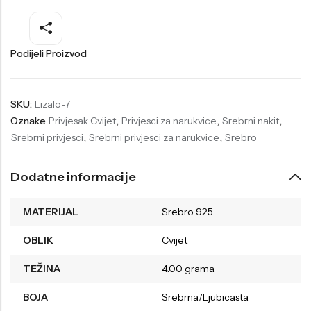
Welder
Wesse
Liu-Jo
Daisy Dixon
Podijeli Proizvod
Mini Focus
Missguided
Daniel Klein
Liu-Jo
SKU:
Lizalo-7
Oznake
Privjesak Cvijet
,
Privjesci za narukvice
,
Srebrni nakit
,
Festina
Diesel
Srebrni privjesci
,
Srebrni privjesci za narukvice
,
Srebro
UP!
Versus
Wesse
Lotus
Dodatne informacije
MATERIJAL
Srebro 925
OBLIK
Cvijet
TEŽINA
4.00 grama
BOJA
Srebrna/Ljubicasta