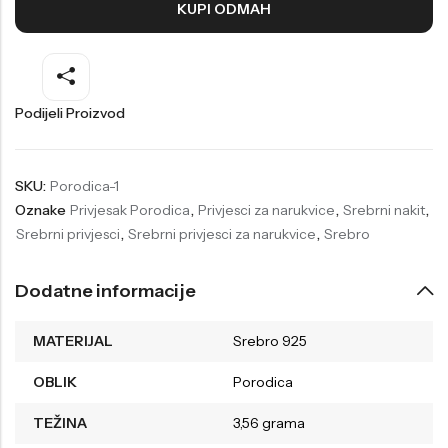
KUPI ODMAH
Welder
Wesse
Liu-Jo
Daisy Dixon
Mini Focus
Missguided
Podijeli Proizvod
Daniel Klein
Liu-Jo
Festina
Diesel
SKU:
Porodica-1
Oznake
Privjesak Porodica
,
Privjesci za narukvice
,
Srebrni nakit
,
UP!
Versus
Srebrni privjesci
,
Srebrni privjesci za narukvice
,
Srebro
Wesse
Lotus
Dodatne informacije
MATERIJAL
Srebro 925
OBLIK
Porodica
TEŽINA
3,56 grama