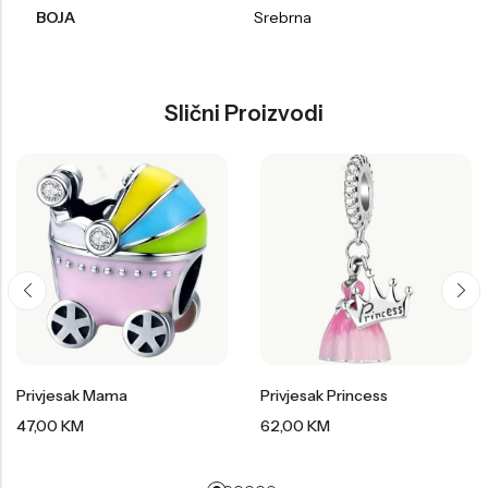
BOJA
Srebrna
Slični Proizvodi
Privjesak Mama
Privjesak Princess
47,00
KM
62,00
KM