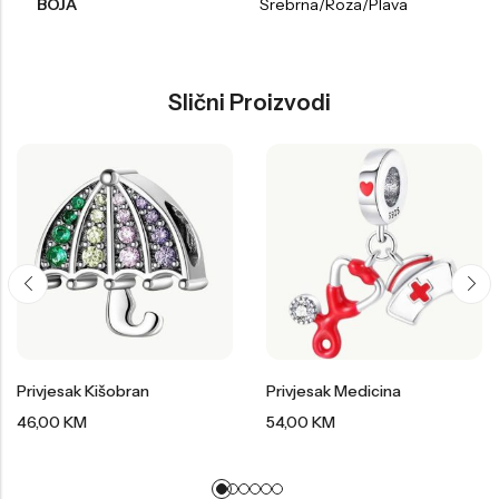
BOJA
Srebrna/Roza/Plava
Slični Proizvodi
Privjesak Kišobran
Privjesak Medicina
46,00
KM
54,00
KM