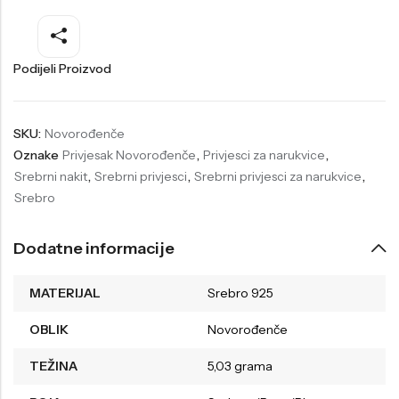
Welder
Wesse
Liu-Jo
Daisy Dixon
Podijeli Proizvod
Mini Focus
Missguided
Daniel Klein
Liu-Jo
SKU:
Novorođenče
Oznake
Privjesak Novorođenče
,
Privjesci za narukvice
,
Festina
Diesel
Srebrni nakit
,
Srebrni privjesci
,
Srebrni privjesci za narukvice
,
UP!
Versus
Srebro
Wesse
Lotus
Dodatne informacije
MATERIJAL
Srebro 925
OBLIK
Novorođenče
TEŽINA
5,03 grama