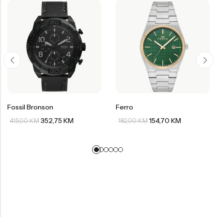
Fossil Bronson
Ferro
352,75
KM
154,70
KM
415,00
KM
182,00
KM