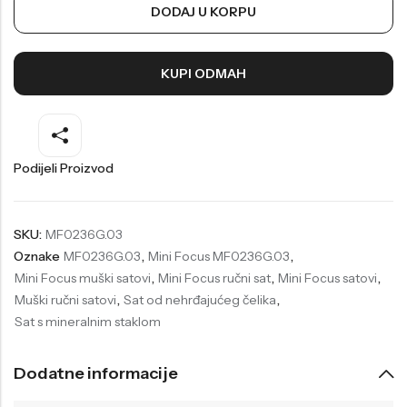
DODAJ U KORPU
Welder
Wesse
Liu-Jo
Daisy Dixon
KUPI ODMAH
Mini Focus
Missguided
Daniel Klein
Liu-Jo
Festina
Diesel
Podijeli Proizvod
UP!
Versus
Wesse
Lotus
SKU:
MF0236G.03
Oznake
MF0236G.03
,
Mini Focus MF0236G.03
,
Mini Focus muški satovi
,
Mini Focus ručni sat
,
Mini Focus satovi
,
Muški ručni satovi
,
Sat od nehrđajućeg čelika
,
Sat s mineralnim staklom
Dodatne informacije