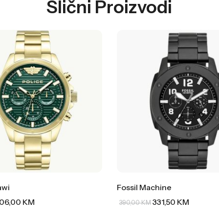
Slični Proizvodi
awi
Fossil Machine
06,00
KM
331,50
KM
390,00
KM