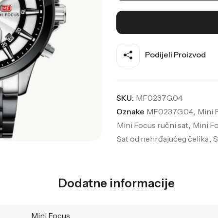
Podijeli Proizvod
SKU:
MF0237G.04
Oznake
MF0237G.04
,
Mini
Mini Focus ručni sat
,
Mini F
Sat od nehrđajućeg čelika
,
S
Dodatne informacije
Mini Focus