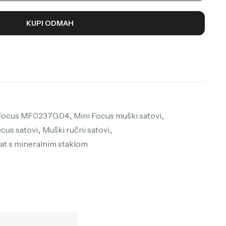
KUPI ODMAH
 Focus MF0237G.04
,
Mini Focus muški satovi
,
ocus satovi
,
Muški ručni satovi
,
at s mineralnim staklom