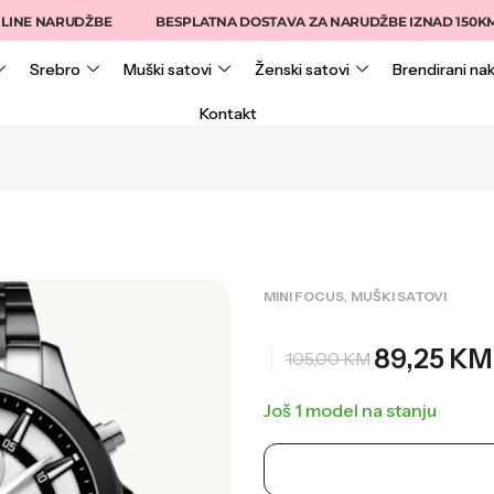
INE NARUDŽBE
BESPLATNA DOSTAVA ZA NARUDŽBE IZNAD 150KM
Srebro
Muški satovi
Ženski satovi
Brendirani nak
Kontakt
,
MINI FOCUS
MUŠKI SATOVI
89,25
KM
105,00
KM
Još 1 model na stanju