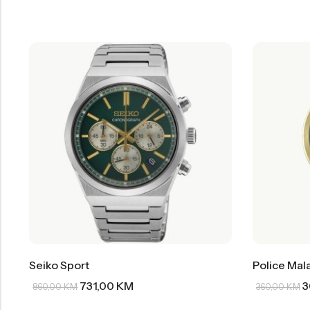
Seiko Sport
Police Mal
731,00
KM
3
860,00
KM
360,00
KM