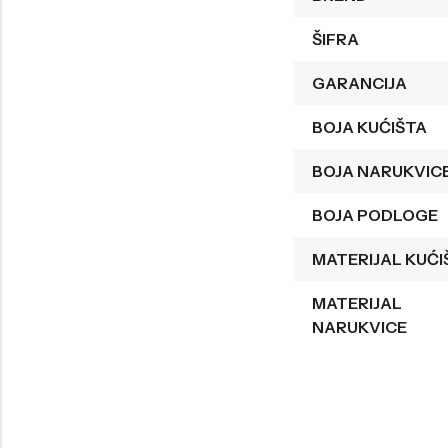
Welder
Wesse
ŠIFRA
Liu-Jo
Daisy Dixon
GARANCIJA
Mini Focus
Missguided
BOJA KUĆIŠTA
Daniel Klein
Liu-Jo
BOJA NARUKVIC
Festina
Diesel
UP!
Versus
BOJA PODLOGE
Wesse
Lotus
MATERIJAL KUĆI
MATERIJAL
NARUKVICE