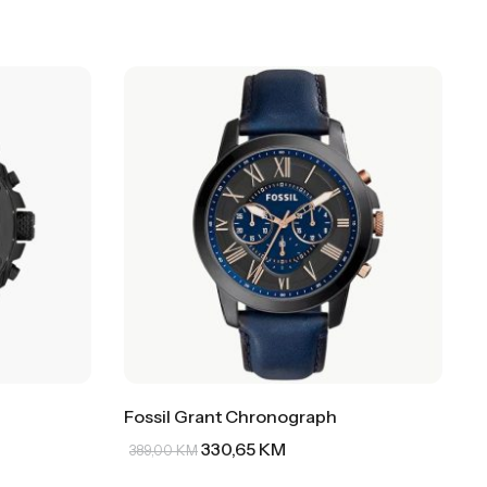
Fossil Grant Chronograph
330,65
KM
389,00
KM