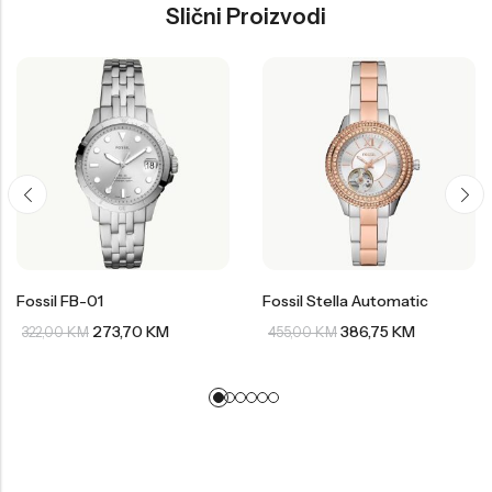
Slični Proizvodi
Fossil FB-01
Fossil Stella Automatic
273,70
KM
386,75
KM
322,00
KM
455,00
KM