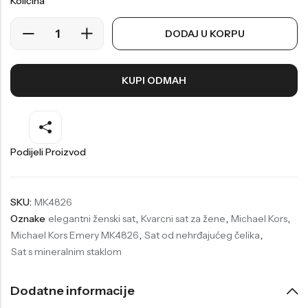
Količina
Welder
Wesse
DODAJ U KORPU
Liu-Jo
Daisy Dixon
Mini Focus
Missguided
KUPI ODMAH
Daniel Klein
Liu-Jo
Festina
Diesel
UP!
Versus
Podijeli Proizvod
Wesse
Lotus
SKU:
MK4826
Oznake
elegantni ženski sat
,
Kvarcni sat za žene
,
Michael Kors
,
Michael Kors Emery MK4826
,
Sat od nehrđajućeg čelika
,
Sat s mineralnim staklom
Dodatne informacije